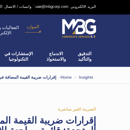
uae@mbgcorp.com: البريد الالكتروني
+971 52 6406240: واتسات / الاتصال
الموارد
الفعاليات و
الإلكتر
التدقيق
الاندماج
الإستشارات في
والتأكيد
والاستحواذ
التكنولوجيا
Insights
-
Home
-
إقرارات ضريبة القيمة المضافة في 
الضريبة الغير مباشرة
إقرارات ضريبة القيمة الم