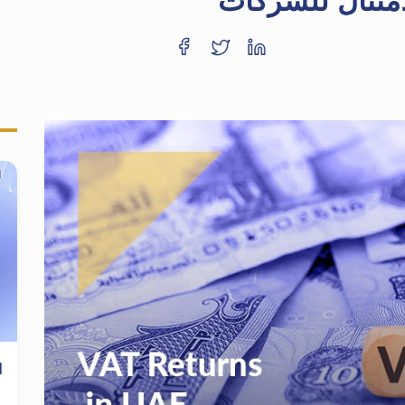
امتثال للشركات
ا