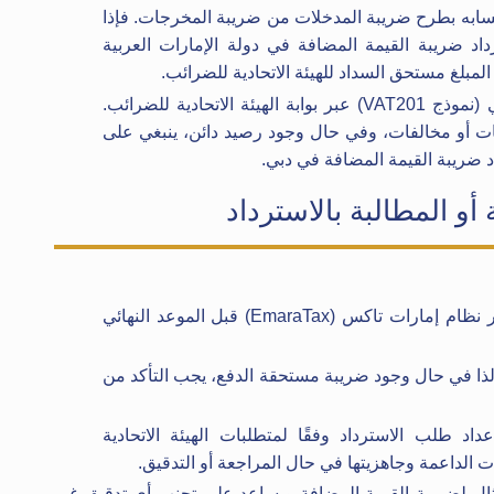
تسابه بطرح ضريبة المدخلات من ضريبة المخرجات. فإذا
داد ضريبة القيمة المضافة في دولة الإمارات العربية
المبلغ مستحق السداد للهيئة الاتحادية للضرائب.
عكس هذا الوضع بدقة في الإقرار الضريبي (نموذج VAT201) عبر بوابة الهيئة الاتحادية للضرائب.
ات أو مخالفات، وفي حال وجود رصيد دائن، ينبغي على
 ضريبة القيمة المضافة في دبي.
يتم تقديم إقرار ضريبة القيمة المضافة عبر نظام إمارات تاكس (EmaraTax) قبل الموعد النهائي
ذا في حال وجود ضريبة مستحقة الدفع، يجب التأكد من
 طلب الاسترداد وفقًا لمتطلبات الهيئة الاتحادية
 الداعمة وجاهزيتها في حال المراجعة أو التدقيق.
ثال لضريبة القيمة المضافة ويساعد على تجنب أي تدقيق غير