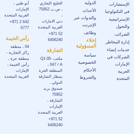
الدولية
الخليج التجاري
أبو ظبي ،
الإستشارات
، ص.ب 75952
الإمارات
الأحداث
في التكنولوجيا
،
العربية المتحدة
والندوات عبر
الإستراتيجية
دبي الامارات
+971 2 642
الإنترنت
والتحول
العربية المتحدة
6777
وظائف
+971 52
الضرائب
رأس الخيمة
6406240
إخلاء
إدارة المخاطر
المسؤولية
04 ، منطقة
خدمات إنشاء
الشارقة
راكز التجارية -
سياسة
الشركات في
مكتب Q1-05-
منطقة حرة ،
الخصوصية
الإمارات
047 / A ،
رأس الخيمة ،
الأحكام
المنطقة الحرة
الإمارات
العربية
بمطار الشارقة
العربية المتحدة
والشروط
المتحدة
الدولي ،
صندوق بريد
75952
الشارقة ،
الإمارات
العربية المتحدة
+971 52
6406240