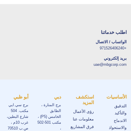
اطلب خدماتنا
الواتساب / الاتصال
+971526406240
بريد إلكتروني
uae@mbgcorp.com
الأساسيات
استكشف
دبي
أبو ظبي
المزيد
برج المنارة ،
برج سي.ايي
التدقيق
الطابق
مكتب. 504
رؤى الأعمال
والتأكيد
الخامس (P5) ،
شارع البطين،
معلومات عنا
الاندماج
مكتب 501-502
غرب 10م ،
فرق المشاريع
والاستحواذ
،
ص.ب 70510