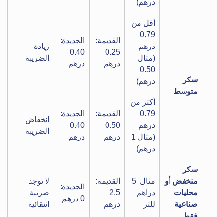
درهم)
أقل من
0.79
القديمة:
الجديدة:
درهم
زيادة
0.40
0.25
(مثال
الضريبة
درهم
درهم
0.50
سكر
درهم)
متوسط
أكثر من
0.79
القديمة:
الجديدة:
انخفاض
درهم
0.50
0.40
الضريبة
(مثال 1
درهم
درهم
درهم)
سكر
منخفض أو
مثال: 5
القديمة:
لا توجد
الجديدة:
محليات
دراهم
2.5
ضريبة
0 درهم
صناعية
للتر
درهم
انتقائية
فقط