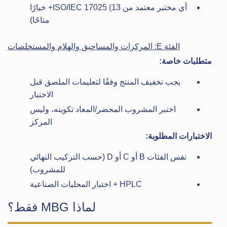
أي مختبر معتمد من ISO/IEC 17025 (13+ خيارًا
متاحًا)
الفئة E: المركزات والمساحيق والهلام والمستخلصات
متطلبات خاصة:
يجب تخفيف المنتج وفقًا لتعليمات الملصق قبل
الاختبار
اختبر المشروب المحضر/المعاد تكوينه، وليس
المركز
الاختبارات المطلوبة:
نفس الفئات B أو C أو D (حسب التركيب النهائي
للمشروب)
HPLC + اختبار المحليات الصناعية
لماذا MBG فقط؟