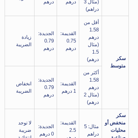
(مثال 3
درهم
درهم
دراهم)
أقل من
1.58
القديمة:
الجديدة:
درهم
زيادة
0.79
0.75
(مثال
الضريبة
درهم
درهم
1.5
سكر
درهم)
متوسط
أكثر من
1.58
الجديدة:
القديمة:
انخفاض
درهم
0.79
1 درهم
الضريبة
(مثال 2
درهم
درهم)
سكر
منخفض أو
القديمة:
لا توجد
مثال: 5
الجديدة:
محليات
2.5
ضريبة
دراهم
0 درهم
صناعية
درهم
انتقائية