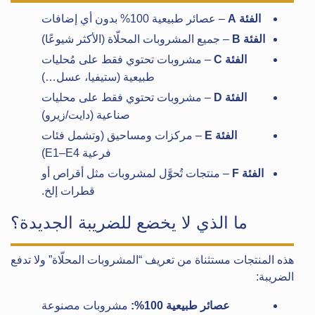
الفئة A
– عصائر طبيعية 100% بدون أي إضافات
الفئة B
– جميع المشروبات المحلّاة (الأكثر شيوعًا)
الفئة C
– مشروبات تحتوي فقط على مُحليات
طبيعية (ستيفيا، عسل…)
الفئة D
– مشروبات تحتوي فقط على محليات
صناعية (دايت/زيرو)
الفئة E
– مركزات ومساحيق (وتشمل فئات
فرعية E1–E4)
الفئة F
– منتجات تُحوَّل لمشروبات مثل أقراص أو
قطرات إلخ.
ما الذي لا يخضع للضريبة الجديدة؟
هذه المنتجات مستثناة من تعريف “المشروبات المحلّاة” ولا تدفع
الضريبة:
عصائر طبيعية 100%:
مشروبات مصنوعة