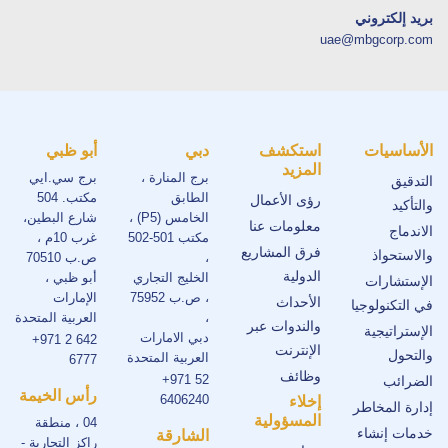
بريد إلكتروني
uae@mbgcorp.com
الأساسيات
استكشف
دبي
أبو ظبي
المزيد
برج المنارة ،
برج سي.ايي
التدقيق
الطابق
مكتب. 504
رؤى الأعمال
والتأكيد
الخامس (P5) ،
شارع البطين،
معلومات عنا
الاندماج
مكتب 501-502
غرب 10م ،
فرق المشاريع
والاستحواذ
،
ص.ب 70510
الدولية
الخليج التجاري
أبو ظبي ،
الإستشارات
، ص.ب 75952
الإمارات
الأحداث
في التكنولوجيا
،
العربية المتحدة
والندوات عبر
الإستراتيجية
دبي الامارات
+971 2 642
الإنترنت
والتحول
العربية المتحدة
6777
وظائف
+971 52
الضرائب
رأس الخيمة
6406240
إخلاء
إدارة المخاطر
المسؤولية
04 ، منطقة
خدمات إنشاء
الشارقة
راكز التجارية -