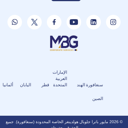
الإمارات
العربية
سنغافورة
الهند
المتحدة
قطر
اليابان
ألمانيا
الصين
© 2026 مايور باترا جلوبال هولدينغز الخاصة المحدودة (سنغافورة). جميع
الحقوق محفوظة.