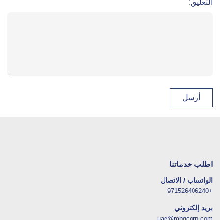
التعليق:
اطلب خدماتنا
الواتساب / الاتصال
+971526406240
بريد إلكتروني
uae@mbgcorp.com