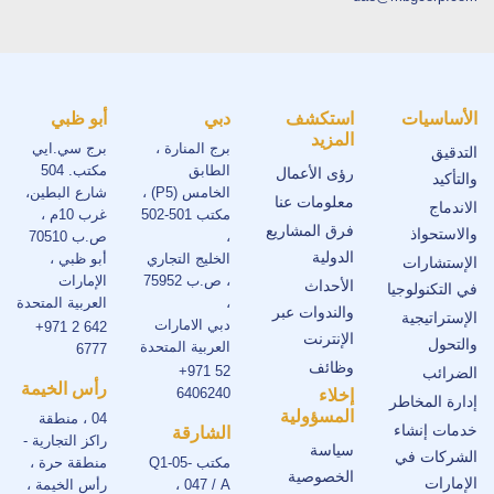
الأساسيات
استكشف
دبي
أبو ظبي
المزيد
برج المنارة ،
برج سي.ايي
التدقيق
الطابق
مكتب. 504
رؤى الأعمال
والتأكيد
الخامس (P5) ،
شارع البطين،
معلومات عنا
الاندماج
مكتب 501-502
غرب 10م ،
فرق المشاريع
والاستحواذ
،
ص.ب 70510
الدولية
الخليج التجاري
أبو ظبي ،
الإستشارات
، ص.ب 75952
الإمارات
الأحداث
في التكنولوجيا
،
العربية المتحدة
والندوات عبر
الإستراتيجية
دبي الامارات
+971 2 642
الإنترنت
والتحول
العربية المتحدة
6777
وظائف
+971 52
الضرائب
رأس الخيمة
6406240
إخلاء
إدارة المخاطر
المسؤولية
04 ، منطقة
خدمات إنشاء
الشارقة
راكز التجارية -
سياسة
الشركات في
مكتب Q1-05-
منطقة حرة ،
الخصوصية
الإمارات
047 / A ،
رأس الخيمة ،