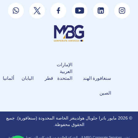
الإمارات
العربية
سنغافورة
الهند
المتحدة
قطر
اليابان
ألمانيا
الصين
© 2026 مايور باترا جلوبال هولدينغز الخاصة المحدودة (سنغافورة). جميع
الحقوق محفوظة.
تشير MBG Corporate Services إلى الشبكة العالمية من الشركات التي تعمل تحت علامة