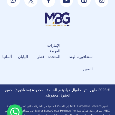
الإمارات
العربية
سنغافورة
الهند
المتحدة
قطر
اليابان
ألمانيا
الصين
© 2026 مايور باترا جلوبال هولدينغز الخاصة المحدودة (سنغافورة). جميع
الحقوق محفوظة.
تشير MBG Corporate Services إلى الشبكة العالمية من الشركات التي تعمل تحت علامة
MBG، بما في ذلك شركة Mayur Batra Global Holdings Pte. Ltd. في سنغافورة. ويتم تقديم