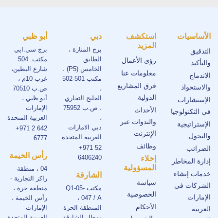
الأساسيات
استكشف
دبي
أبو ظبي
المزيد
برج المنارة ،
برج سي.ايي
التدقيق
الطابق
مكتب. 504
رؤى الأعمال
والتأكيد
الخامس (P5) ،
شارع البطين،
معلومات عنا
الاندماج
مكتب 501-502
غرب 10م ،
فرق المشاريع
والاستحواذ
،
ص.ب 70510
الدولية
الخليج التجاري
أبو ظبي ،
الإستشارات
، ص.ب 75952
الإمارات
الأحداث
في التكنولوجيا
،
العربية المتحدة
والندوات عبر
الإستراتيجية
دبي الامارات
+971 2 642
الإنترنت
والتحول
العربية المتحدة
6777
وظائف
+971 52
الضرائب
رأس الخيمة
6406240
إخلاء
إدارة المخاطر
المسؤولية
04 ، منطقة
خدمات إنشاء
الشارقة
راكز التجارية -
سياسة
الشركات في
مكتب Q1-05-
منطقة حرة ،
الخصوصية
الإمارات
047 / A ،
رأس الخيمة ،
الأحكام
المنطقة الحرة
الإمارات
العربية
بمطار الشارقة
العربية المتحدة